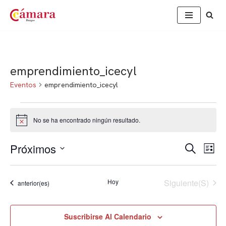
Saltar
al
contenido
emprendimiento_icecyl
Eventos
emprendimiento_icecyl
No se ha encontrado ningún resultado.
Aviso
Próximos
Nav
Naveg
Buscar
Lista
de
Selecciona
de
vis
la
Eventos
Hoy
Siguiente(s)
búsqu
Eventos
anterior(es)
de
fecha.
Eve
y
Suscribirse Al Calendario
vistas