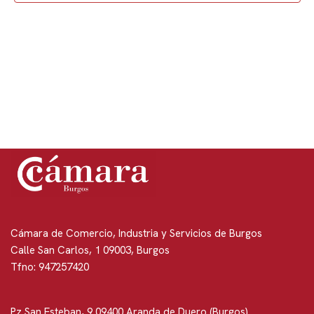
de
Event
Cámara de Comercio, Industria y Servicios de Burgos
Calle San Carlos, 1 09003, Burgos
Tfno: 947257420
Pz San Esteban, 9 09400 Aranda de Duero (Burgos)