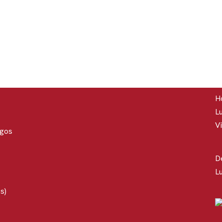
Ho
Lu
Vi
rgos
D
Lu
s)