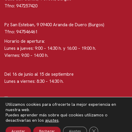
Tfno: 947257420
Pz San Esteban, 9 09400 Aranda de Duero (Burgos)
Tfno: 947546461
Horario de apertura:
Lunes a jueves: 9:00 – 14:30 h. y 16:00 – 19:00 h.
Viernes: 9:00 – 14:00 h.
Del 16 de junio al 15 de septiembre
Lunes a viernes: 8:30 – 14:30 h.
Utilizamos cookies para ofrecerte la mejor experiencia en
nuestra web.
Puedes aprender más sobre qué cookies utilizamos o
Neve
| Funciona gracias a
WordPress
desactivarlas en los
ajustes
.
Política de privacidad
Política de privacidad en RRSS
Cerrar El Banner 
Aceptar
Rechazar
Ajustes