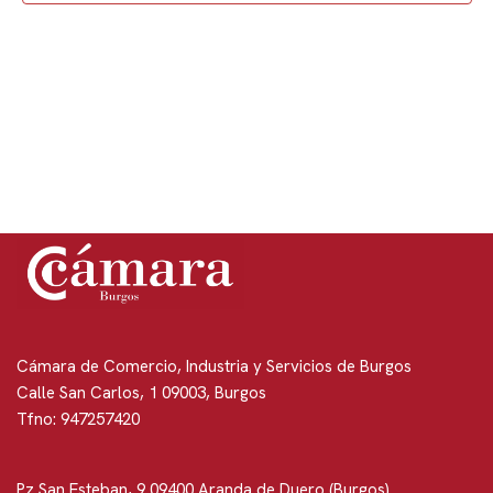
de
Event
Cámara de Comercio, Industria y Servicios de Burgos
Calle San Carlos, 1 09003, Burgos
Tfno: 947257420
Pz San Esteban, 9 09400 Aranda de Duero (Burgos)