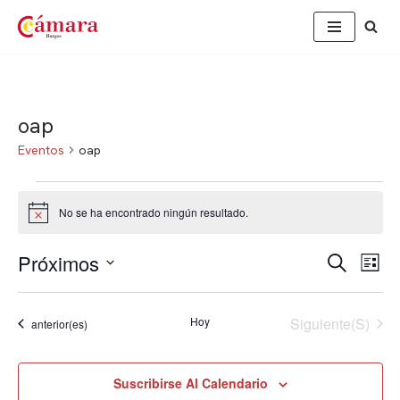
Saltar
al
contenido
oap
Eventos
oap
No se ha encontrado ningún resultado.
Aviso
Próximos
Nav
Naveg
Buscar
Lista
de
Selecciona
de
vis
la
Eventos
Hoy
Siguiente(s)
búsqu
Eventos
anterior(es)
de
fecha.
Eve
y
Suscribirse Al Calendario
vistas