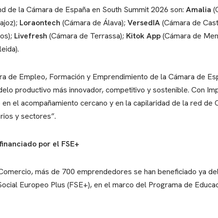
nd de la Cámara de España en South Summit 2026 son:
Amalia
(
ajoz);
Loraontech
(Cámara de Álava);
VersedIA
(Cámara de Cast
os);
Livefresh
(Cámara de Terrassa);
Kitok App
(Cámara de Men
eida).
tora de Empleo, Formación y Emprendimiento de la Cámara de Es
elo productivo más innovador, competitivo y sostenible. Con Im
o en el acompañamiento cercano y en la capilaridad de la red de 
rios y sectores”.
financiado por el FSE+
 Comercio, más de 700 emprendedores se han beneficiado ya del
Social Europeo Plus (FSE+), en el marco del Programa de Educa