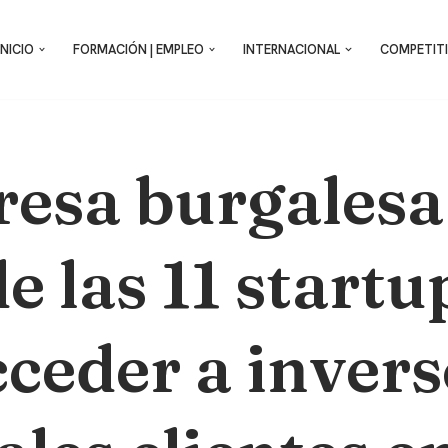
INICIO
FORMACIÓN | EMPLEO
INTERNACIONAL
COMPETITI
esa burgalesa
e las 11 start
cceder a invers