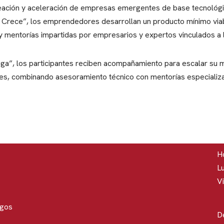
reación y aceleración de empresas emergentes de base tecnológic
y Crece”, los emprendedores desarrollan un producto mínimo vi
a y mentorías impartidas por empresarios y expertos vinculados a 
ga”, los participantes reciben acompañamiento para escalar su 
res, combinando asesoramiento técnico con mentorías especializ
Ho
Lu
Vi
rgos
D