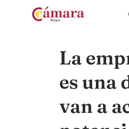
Saltar
al
contenido
La empr
es una d
van a a