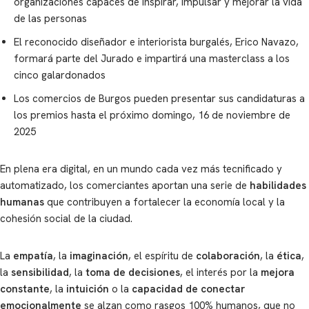
organizaciones capaces de inspirar, impulsar y mejorar la vida
de las personas
El reconocido diseñador e interiorista burgalés, Erico Navazo,
formará parte del Jurado e impartirá una masterclass a los
cinco galardonados
Los comercios de Burgos pueden presentar sus candidaturas a
los premios hasta el próximo domingo, 16 de noviembre de
2025
En plena era digital, en un mundo cada vez más tecnificado y
automatizado, los comerciantes aportan una serie de
habilidades
humanas
que contribuyen a fortalecer la economía local y la
cohesión social de la ciudad.
La
empatía
, la
imaginación
, el espíritu de
colaboración
, la
ética
,
la
sensibilidad
, la
toma de decisiones
, el interés por la
mejora
constante
, la
intuición
o la
capacidad de conectar
emocionalmente
se alzan como rasgos 100% humanos, que no