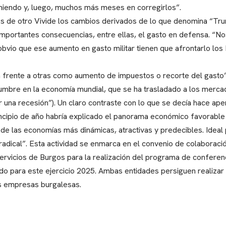
niendo y, luego, muchos más meses en corregirlos”.
os de otro Vivide los cambios derivados de lo que denomina “Trum
importantes consecuencias, entre ellas, el gasto en defensa. “No
vio que ese aumento en gasto militar tienen que afrontarlo los
ca frente a otras como aumento de impuestos o recorte del gasto
dumbre en la economía mundial, que se ha trasladado a los merca
par una recesión”). Un claro contraste con lo que se decía hace ap
incipio de año habría explicado el panorama económico favorable
de las economías más dinámicas, atractivas y predecibles. Ideal p
radical”. Esta actividad se enmarca en el convenio de colaboració
rvicios de Burgos para la realización del programa de conferenc
cado para este ejercicio 2025. Ambas entidades persiguen realiza
as empresas burgalesas.