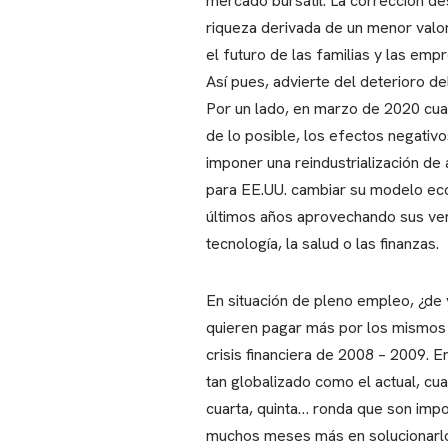
mercado bursátil. La corrección d
riqueza derivada de un menor valo
el futuro de las familias y las emp
Así pues, advierte del deterioro de
Por un lado, en marzo de 2020 cuan
de lo posible, los efectos negativ
imponer una reindustrialización de
para EE.UU. cambiar su modelo econ
últimos años aprovechando sus ven
tecnología, la salud o las finanzas.
En situación de pleno empleo, ¿de 
quieren pagar más por los mismos p
crisis financiera de 2008 – 2009. E
tan globalizado como el actual, cua
cuarta, quinta… ronda que son impo
muchos meses más en solucionarlo.