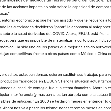
esde máximos de mediados de febrero es del orden del 20%. “Es
r de las acciones impacta no solo sobre la capacidad de compra 
resas”.
l entorno económico al que hemos asistido y que le recuerda a lo v
do las autoridades decidieron “parar” la economía al anteponer e
os sobre la salud derivados del COVID. Ahora, EE.UU. está frenan
 aquel país que es imposible de materializar a corto plazo. Incl
ómico. Ha sido uno de los países que mejor ha sabido aprovechar
tajas competitivas frente a otros países como México o China en
verdad los estadounidenses quieren sustituir sus trabajos para v
roductos fabricados en EE.UU.?”. Pero la situación actual tambié
ntonces el canal de contagio fue el sistema financiero. Ahora lo 
lquier interferencia (y más aún si es tan abrupta como la actual) 
sibles de anticipar. “En 2008 se tardaron meses en entender lo 
 Ahora nos va a pasar los mismo: necesitaremos meses en const