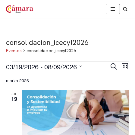
Saltar
al
contenido
consolidacion_icecyl2026
Eventos
consolidacion_icecyl2026
03/19/2026
 - 
08/09/2026
Nav
Naveg
Buscar
Lista
de
Selecciona
de
marzo 2026
vis
la
búsqu
de
fecha.
JUE
Eve
y
19
vistas
de
Event